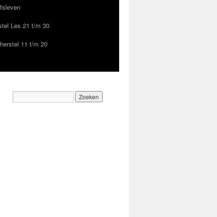
ofsleven
tel Les 21 t/m 30
herstel 11 t/m 20