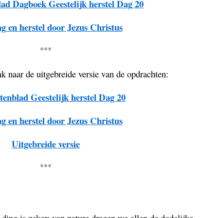
ad Dagboek Geestelijk herstel Dag 20
g en herstel door Jezus Christus
***
nk naar de uitgebreide versie van de opdrachten:
enblad Geestelijk herstel Dag 20
g en herstel door Jezus Christus
Uitgebreide versie
***
 ding is zeker: van nature dragen we allen de dodelijke