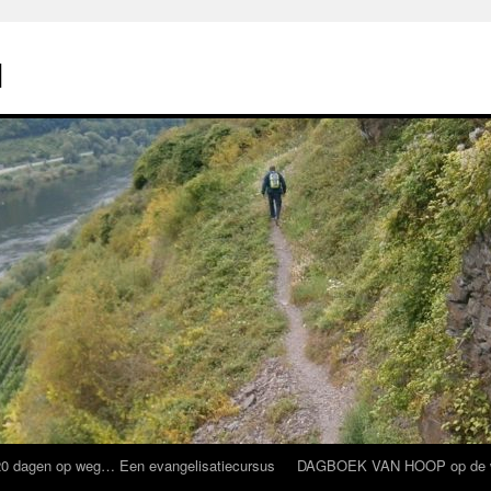
l
 20 dagen op weg… Een evangelisatiecursus
DAGBOEK VAN HOOP op de weg 