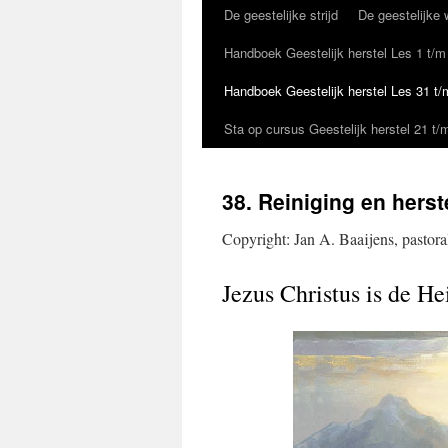
De geestelijke strijd
De geestelijke 
Handboek Geestelijk herstel Les 1 t/m
Handboek Geestelijk herstel Les 31 t/
Sta op cursus Geestelijk herstel 21 t/
38. Reiniging en herst
Copyright: Jan A. Baaijens, pastora
Jezus Christus is de He