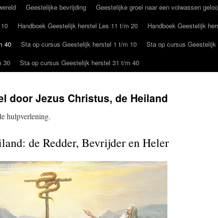
wereld
Geestelijke bevrijding
Geestelijke groei naar een volwassen gelo
 10
Handboek Geestelijk herstel Les 11 t/m 20
Handboek Geestelijk hers
m 40
Sta op cursus Geestelijk herstel 1 t/m 10
Sta op cursus Geestelijk 
m 30
Sta op cursus Geestelijk herstel 31 t/m 40
el door Jezus Christus, de Heiland
le hulpverlening.
iland: de Redder, Bevrijder en Heler