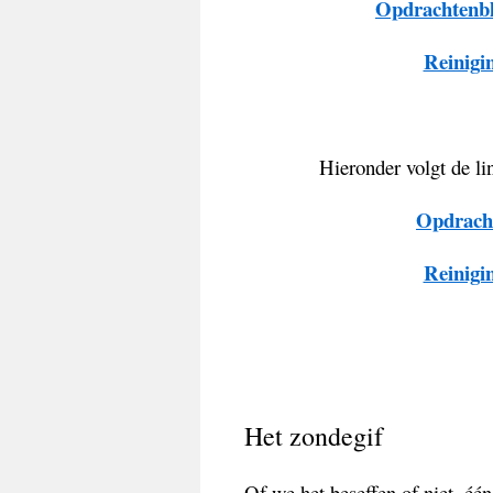
Opdrachtenbl
Reinigin
Hieronder volgt de li
Opdracht
Reinigin
Het zondegif
Of we het beseffen of niet, één