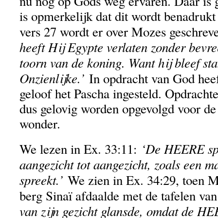
nu nog op Gods weg ervaren. Daar is g
is opmerkelijk dat dit wordt benadrukt
vers 27 wordt er over Mozes geschrev
heeft Hij Egypte verlaten zonder bevre
toorn van de koning. Want hij bleef sta
Onzienlijke.’
In opdracht van God heeft
geloof het Pascha ingesteld. Opdrach
dus gelovig worden opgevolgd voor de r
wonder.
‘De HEERE spr
We lezen in Ex. 33:11:
aangezicht tot aangezicht, zoals een m
spreekt.’
We zien in Ex. 34:29, toen 
berg Sinaï afdaalde met de tafelen va
van zijn gezicht glansde, omdat de H