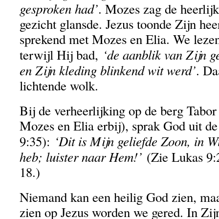
gesproken had’
. Mozes zag de heerlij
gezicht glansde. Jezus toonde Zijn hee
sprekend met Mozes en Elia. We lezen 
‘de aanblik van Zijn g
terwijl Hij bad,
en Zijn kleding blinkend wit werd’
. Da
lichtende wolk.
Bij de verheerlijking op de berg Tabor
Mozes en Elia erbij), sprak God uit de
‘Dit is Mijn geliefde Zoon, in 
9:35):
heb; luister naar Hem!’
(Zie Lukas 9:2
18.)
Niemand kan een heilig God zien, maa
zien op Jezus worden we gered. In Zij