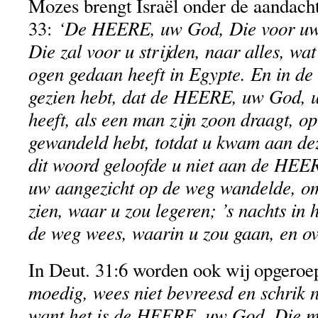
Mozes brengt Israël onder de aandacht
‘De HEERE, uw God, Die voor uw 
33:
Die zal voor u strijden, naar alles, wat
ogen gedaan heeft in Egypte. En in de 
gezien hebt, dat de HEERE, uw God, 
heeft, als een man zijn zoon draagt, op
gewandeld hebt, totdat u kwam aan de
dit woord geloofde u niet aan de HEE
uw aangezicht op de weg wandelde, om 
zien, waar u zou legeren; ’s nachts in 
de weg wees, waarin u zou gaan, en o
In Deut. 31:6 worden ook wij opgero
moedig, wees niet bevreesd en schrik n
want het is de HEERE, uw God, Die m